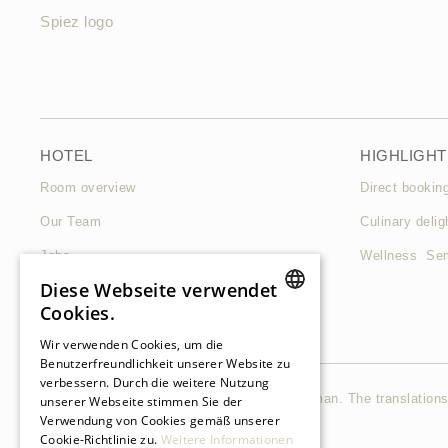
HOTEL
HIGHLIGHT
Room overview
Direct bookin
Our Team
Culinary delig
Jobs
Wellness Sem
Diese Webseite verwendet
Contact & Arrival
Cookies.
FAQ
GERMAN
Wir verwenden Cookies, um die
Benutzerfreundlichkeit unserer Website zu
verbessern. Durch die weitere Nutzung
GERMAN
The original language of this website is German. The translations
unserer Webseite stimmen Sie der
Verwendung von Cookies gemäß unserer
©2021 Belvédère Strandhotel
FRENCH
Cookie-Richtlinie zu.
Weitere Informationen